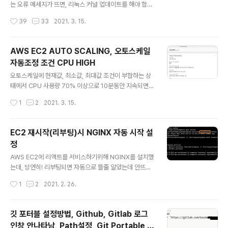
ows 10
ker container run -d -p 3306:3306 -e MYSQL_R
는 오류 메세지가 뜨면, 리눅스 커널 업데이트를 해야 합니
OOT_PASSWORD=1234 -v D:\DOCKER\MARIAD
다. 뭔 윈도우에 리눅스 커널이야?!?!? 1. 파워쉘을 관리자
작성시간
39
33
2021. 3. 15.
B:/var/lib/mysql -..
권한으로 실행 (파워쉘에 마우스 오른쪽 > 관리자 권한으
로 실행) 2. 리눅스 서브시스템 활성 명령어 입력 dism.ex
e /online /enable-feature /featurename:Microso
AWS EC2 AUTO SCALING, 오토스케일
ft-Windows-Subsystem-Linux /all /norestart 3.
자동조정 조건 CPU HIGH
가상 머신 플랫폼 기능 활성화 명령어 입력 dism.exe /o
글 내용
nline /enable-feature /featurename:VirtualMachi
오토스케일에 현재값, 최소값, 최대값 조건이 부합하는 상
nePlatform /all /norestart 4. x64 머신용 최신 WSL
태에서 CPU 사용량 70% 이상으로 10분동안 지속되면
2 Linux 커널 업데이트..
새로운 인스턴스가 시작됩니다. 선택할 수 있는 지표는 -
작성시간
1
2
2021. 3. 15.
평균 CPU 사용률 - 평균 네트워크 입력(바이트) - 평균 네
트워크 출력(바이트) - 대상당 Application Load Balac
er 요청 수 가 있습니다. 사용량이 너무 저조하면 최소용량
EC2 재시작(리부팅)시 NGINX 자동 시작 설
까지 EC2를 종료시켜버립니다. 설정하기전에 최소용량을
정
확인하거나, "확대 정책만 생성하려면 축소 비활성화"를 체
글 내용
크해주면 됩니다.
AWS EC2에 리액트를 서비스하기위해 NGINX를 설치했
는데, 당연히! 리부팅되면 자동으로 뜰줄 알았는데 안뜨네
요. 컴퓨터 재시작(리부팅)할때 NGINX가 자동으로 시작
작성시간
1
2
2021. 2. 26.
되게 설정하려면 System Control에서 설정해줘야 합니
다. # 시스템 컨트롤에서 nginx 자동시작 설정 systemct
l enable nginx.service # 시스템 컨트롤에서 nginx 자
깃 포터블 설정방법, Github, Gitlab 로그
동시작 해제 systemctl enable nginx.service # ngi
인창 안나타남, Path설정, Git Portable P