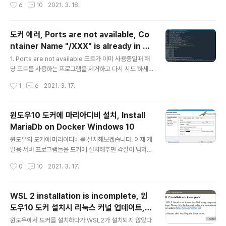
작성시간
6
10
2021. 3. 18.
료해야합니다.
e data (디비안에 데이타를 유지하려면 Keep data 선
택) 5. Remove 6. Finish
도커 에러, Ports are not available, Co
ntainer Name "/XXX" is already in us
글 내용
e by container
1. Ports are not available 포트가 이미 사용중일때 해
당 포트를 사용하는 프로그램을 제거하고 다시 시도 하세
요. 저같은경우에는 윈도우용 마리아디비를 이미 실행중이
작성시간
1
6
2021. 3. 17.
였는데 도커에서 마리아디비를 같은포트로 시작하려다가
발생했습니다. docker: Error response from daem
on: Ports are not available: listen tcp 0.0.0.0:33
윈도우10 도커에 마리아디비 설치, Install
06: bind: Only one usage of each socket addres
MariaDb on Docker Windows 10
s (protocol/network address/port) is normally p
글 내용
ermitted. - 도커 마리아디비 시작 docker container r
윈도우의 도커에 마리아디비를 설치해보겠습니다. 이제 개
un -d -p 3306:3306 -e MYSQL_ROOT_PASSWO
발용 서버 프로그램들을 도커에 설치해주면 각질이 넘쳐나
RD=1..
는 하드디스크를 사용하지 않아도 됩니다. 깨끗한 컴퓨터
작성시간
0
10
2021. 3. 17.
를 사용할 수 있는것이죠. 나중에 이사가기도 쉽고 도커만
끄면 더 빠른 컴퓨터가 되니까 얼마나 좃습니까... 1. 파워쉘
을 관리자로 실행 2. 도커 설치됬는지 확인 docker --ve
WSL 2 installation is incomplete, 윈
rsion 3. 마리아디비 설치 docker pull mariadb 실제
도우10 도커 설치시 리눅스 커널 업데이트, D
로는 스샷보다 더 멋있게? 나옵니다. 최신버전 다운로드 상
글 내용
ocker Linux Kernel Update on Wind
태가 표시되요. 4. 마리아디비 컨테이너 등록 & 시작 doc
윈도우에서 도커를 설치하다가 WSL2가 설치되지 않았다