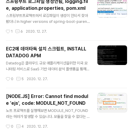
스프링부트 로그파일 생성안됨, logging.fil
은 이참에 Git을 설치하지 않고 프로그램만 복사해놓고 쓰
e, application.properties, pom.xml
고 있었는데 git에서 사용하는 인증서 파일의 경로가 잘못
글 내용
되어있어서 그랬습니다. (아마 ssl을 안쓰는 http git서버
스프링부트프로젝트에서 로깅파일이 생성이 안되서 찾아
들은 제대로 작동할것입니다.) 1. 오류 발생 - 인증서 경로
봤더니 In higher versions of spring-boot-parent
가 잘못됬습니다. 2. 깃을 복사해놓은 위치로 이동 너의GI
(from version 2.2.0), property logging.file is de
작성시간
1
6
2020. 12. 27.
T위치 > etc > gitconfig 3. gitconfig편..
precated. 2.2.0버전 이상부터는 logging.file이라는
설정이 디프리케이티드 됬다는 예기입니다. 그래서 버전을
수정해주고 다시 테스트해보겠습니다. 스프링 버전이 2.2.
EC2에 데이타독 설치 스크립트, INSTALL
0 미만일때 #application.properties logging.file=
DATADOG APM
파일명 #application.yml logging: file: 파일명 스프링
글 내용
버전이 2.2.0 이상일때 #application.properties log
Datadog은 클라우드 규모 애플리케이션을위한 미국 모
ging.file.name=파일명 #application.yml logging:..
니터링 서비스로 SaaS 기반 데이터 분석 플랫폼을 통해
서버, 데이터베이스, 도구 및 서비스에 대한 모니터링을 제
작성시간
0
5
2020. 12. 27.
공합니다. 서버 APM 프로그램인 데이타독을 설치해보겠
습니다. 거의 모든 형태의 어플리케이션에 적용할 수 있습
니다. 1. 스크립트 실행 DD_AGENT_MAJOR_VERSIO
[NODE.JS] Error: Cannot find modul
N=7 DD_API_KEY=발급받은키 DD_SITE="datadog
e 'ejs', code: MODULE_NOT_FOUND
hq.com" bash -c "$(curl -L https://s3.amazonaw
글 내용
s.com/dd-agent/scripts/install_script.sh)" AWS
노트 프로젝트를 실행해보면 MODULE_NOT_FOUND
에 데이타독을 설치하려면 명령어 한줄만 실행하면 됩니
라는 에러가 발생할 수 있습니다. 모듈을 찾을 수 없다는 뜻
다. 재시작시 자동실행까지 알아서 다 등록해줍니다. 설치
입니다. 설치해주면 에러를 해결할 수 있습니다. 예제의 오
작성시간
0
4
2020. 12. 27.
가 완료되면 프로세스까지 실행되..
류는 ejs라는 모듈입니다. html안에 javascript코드를 사