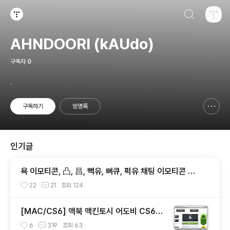
검색하기
티스토리
AHNDOORI (kAUdo)
구독자
0
.
구독하기
방명록
신고하기 레이어
열기
인기글
욕 이모티콘, 凸, 昌, 뻑유, 뻐큐, 퍽유 채팅 이모티콘 강
좌, Fuck You
22
21
조회
124
[MAC/CS6] 맥북 맥킨토시 어도비 CS6
마스터콜렉션, 포토샵 일러스트 인증 패치, A
6
319
조회
63