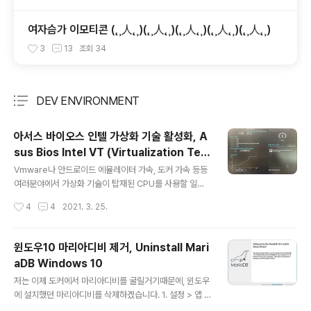
uthentication Adobe Creative Suite
6 Master Collection on Mac OS X
여자슴가 이모티콘 (˛¸人˛¸)(˛¸人˛¸)(˛¸人˛¸)(˛¸人˛¸)(˛¸人˛¸)
3
13
조회
34
DEV ENVIRONMENT
분류 전체보기
주요 글 목록
아서스 바이오스 인텔 가상화 기술 활성화, A
sus Bios Intel VT (Virtualization Tec
글 내용
hnology)
Vmware나 안드로이드 에뮬레이터 가속, 도커 가속 등등
여러분야에서 가상화 기술이 탑재된 CPU를 사용할 일이
많아졌습니다. 그런 가상 컴퓨팅을 원할하게 사용하려면 C
작성시간
4
4
2021. 3. 25.
PU에서 지원해야하고 바이오스에서 활성화시켜야 합니
다. 활성화 방법은 메인보드 제조사마다 틀립니다. 스샷은
아서스 메인보드 바이오스 화면 입니다. 요즘은 바이오스
윈도우10 마리아디비 제거, Uninstall Mari
소프트웨어가 기똥차구만요 바이오스 메인화면입니다. F7
aDB Windows 10
을 눌러서 고급모드로 변경하겠습니다. (기본모드가 더 어
글 내용
지러워) 가상화기술은 CPU에 있는것이니 CPU 구성으로
저는 이제 도커에서 마리아디비를 굴릴거기때문에, 윈도우
들어가겠습니다. Intel Virtualization Technology가
에 설치했던 마리아디비를 삭제하겠습니다. 1. 설정 > 앱 >
보입니다. 활성화로 변경해주세요. 종료할때 저장하고 종
MariaDB 선택 > 제거 2. Next 3. Remove 4. Remov