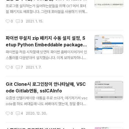
nx 상태 보기 systemctl status nginx.service # ngi
글 내용
ackage
nx 재시작 systemctl restart nginx.service 1. nginx
프로그램 설치하는거 싫어하는분들을 위해 GIT에서 포터
상태 확인 Loaded: loaded (/usr/lib/systemd/syst
블 패키지도 배포합니다. 그런데 포터블을 사용하기 위해
em/nginx.se..
서는 약간의 작업을 해야합니다. - Git SSL 인증서 설정 -
작성시간
0
3
2021. 1. 15.
Github나 Gitlab을 이용할때 인증서가 있어야 로그인 할
수 있습니다. - Git Path 설정 - 패스설정을 해줘야 다른
프로그램이나 커맨드창에서 Git을 사용할 수 있게 됩니다.
파이썬 무설치 zip 패키지 수동 설치 설정, S
Git SSL 인증서 설정 1. git config 명령어 입력 git confi
etup Python Embeddable package o
g --global http.sslCAInfo C:\PROGRAM\Git\ming
글 내용
n Windows 10
w64\ssl\certs\ca-bundle.crt C:\PROGRAM\Git -
파이썬을 처음 시작할때 당연히 파이썬 홈페이지에가서 인
본인의 Git 패키지가 위치한 디렉토리 2. gitlab이나 gith
스톨러를 다운받아서 설치했습니다. 이게 보자보자하니까
ub에 클론을 해보면 로그인하라고 나타납..
업데이트가 자주 일어나는 편이라서, 3.8에서 3.9를 사용
작성시간
0
7
2021. 1. 7.
하니까 업데이트가 안되고 패키지가 막 깔게되고 내 컴퓨
터는 더러워지고... 저는 더이상 파이썬뉴비가 아니기때문
에 인스톨러로 설치하지 않고 임베디더블 패키지를 사용하
Git Clone시 로그인창이 안나타날때, VSC
도록 하겠습니다. Intellij나 VSCode같은 별도 툴에 파이
ode Gitlab연동, sslCAInfo
썬을 사용하시는 분들은 저처럼 파이썬zip을 받아서 사용
글 내용
하시면 되고, Command창에서 파이썬을 이용하시는분
요즘엔 인텔리제이랑 아톰을 주로 쓰다가, 여기저기서 vsc
들은 이렇게 하시면 안됩니다. 파이썬 다운로드 페이지 나
ode를 하도 써대길래 나도 써봐야지 했는데, 정말 좋더라
중에 업데이트 되면 더 높은 버전 페이지로 직접 이동하세
고요 (아톰보다빠름, 아톰망해라) 그래서 기존 프로젝트를
작성시간
0
4
2020. 12. 30.
요. www.python.org/downloads/release/python
vscode에 연동하려고 git clone을 했는데, (기존프로젝
-391/ Python..
트는 비공개기때문에 로그인을 해야되는데) 로그인창이 안
나오고 클론도 안되고... 어쩌지!?!? 다시 지워야하나 원인