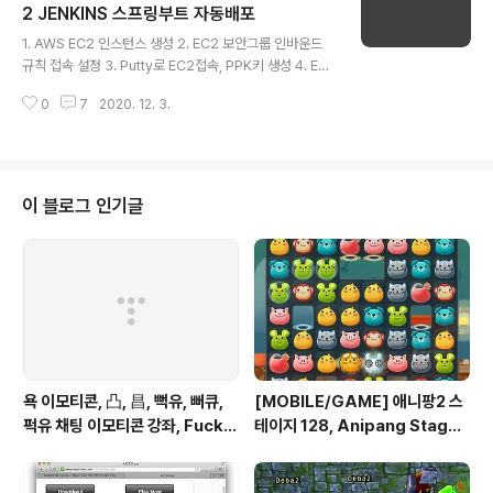
빌드 14. 스프링부트 서버 실행, 8080, 80포트 포워딩 1
2 JENKINS 스프링부트 자동배포
글 내용
5. 스프링부트 재시작 스크립트 16. Publish over SSH
1. AWS EC2 인스턴스 생성 2. EC2 보안그룹 인바운드
설정 17. 젠킨스 깃허브 웹훅 자동빌드 설정 EC2에 젠킨스
규칙 접속 설정 3. Putty로 EC2접속, PPK키 생성 4. EC
를 설치하겠습니다. 저는 자동배포가 목적이기 때문에, 기..
2 인스턴스에 스왑 파티션 생성, 설정 5. EC2에 자바1.8
0
7
2020. 12. 3.
설치, 설정 6. EC2에 젠킨스 설치 7. 젠킨스 접속 포트 변
경 8. 젠킨스 SSH, 메이븐, 깃 플러그인 설치 9. EC2에 깃
프로그램 설치 10. EC2에 메이븐 설치 11. 젠킨스에 자바
설정 12. 젠킨스에 메이븐 연결 13. 젠킨스에 깃허브 연동,
빌드 14. 스프링부트 서버 실행, 8080, 80포트 포워딩 1
이 블로그 인기글
5. 스프링부트 재시작 스크립트 16. Publish over SSH
설정 17. 젠킨스 깃허브 웹훅 자동빌드 설정 EC2를 생성하
면 보통 JAVA 1.7이 깔려있습니다. (나중엔 더 높..
욕 이모티콘, 凸, 昌, 뻑유, 뻐큐,
[MOBILE/GAME] 애니팡2 스
퍽유 채팅 이모티콘 강좌, Fuck Y
테이지 128, Anipang Stage 1
ou
28