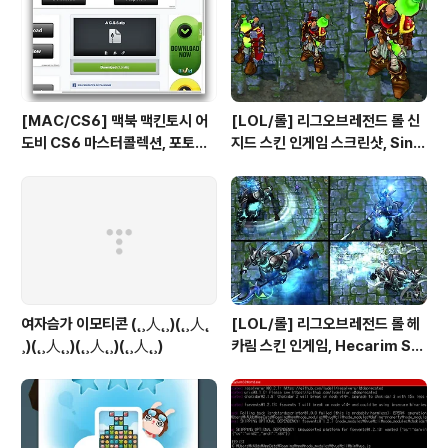
[MAC/CS6] 맥북 맥킨토시 어
[LOL/롤] 리그오브레전드 롤 신
도비 CS6 마스터콜렉션, 포토샵
지드 스킨 인게임 스크린샷, Sing
일러스트 인증 패치, Authentic
ed Skin League of Legend
ation Adobe Creative Suit
s
e 6 Master Collection on M
ac OS X
여자슴가 이모티콘 (˛¸人˛¸)(˛¸人˛
[LOL/롤] 리그오브레전드 롤 헤
¸)(˛¸人˛¸)(˛¸人˛¸)(˛¸人˛¸)
카림 스킨 인게임, Hecarim Ski
n League of Legends