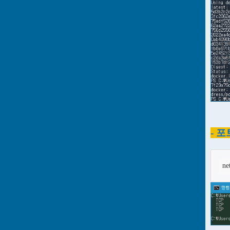
- 
ne