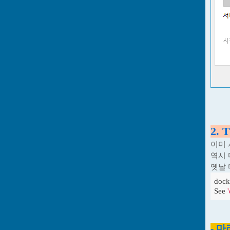
2. T
이미
역시
옛날 
dock
See 
- 