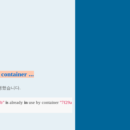
container ...
생했습니다.
db"
is
 already 
in
 use by container 
"7f29a79c70145208469b87f8f0cf9b0