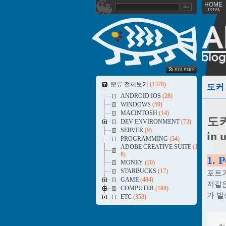
HOME
SS FEED
분류 전체보기
(1378)
도커 에
ANDROID IOS
(28)
WINDOWS
(59)
MACINTOSH
(14)
도커 
DEV ENVIRONMENT
(73)
SERVER
(9)
in 
PROGRAMMING
(34)
ADOBE CREATIVE SUITE
(1
8)
1. P
MONEY
(20)
STARBUCKS
(17)
포트가
GAME
(484)
저같
COMPUTER
(188)
가 발
ETC
(358)