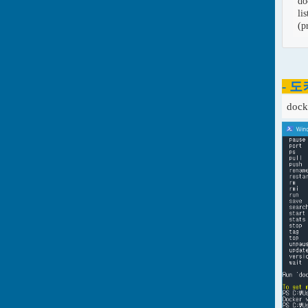
do
li
(p
- 
dock