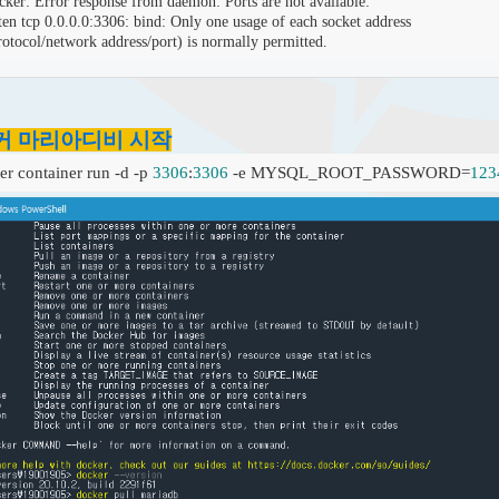
cker: Error response from daemon: Ports are not available: 

sten tcp 0.0.0.0:3306: bind: Only one usage of each socket address 

rotocol/network address/port) is normally permitted.
도커 마리아디비 시작
er container run -d -p 
3306
:
3306
 -e MYSQL_ROOT_PASSWORD=
123