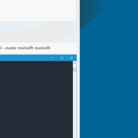
4
 --name mariadb mariadb