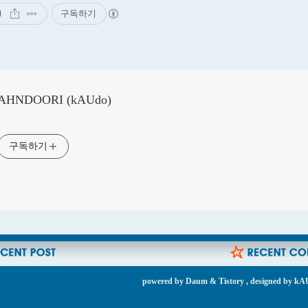
1
구독하기
AHNDOORI (kAUdo)
구독하기
powered by
Daum
&
Tistory
, designed by
kA