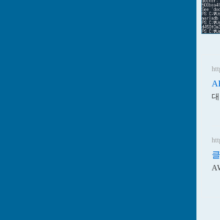
htt
A
대
htt
클
A