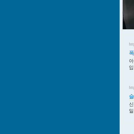
htt
폭
아
입
htt
슬
신
일