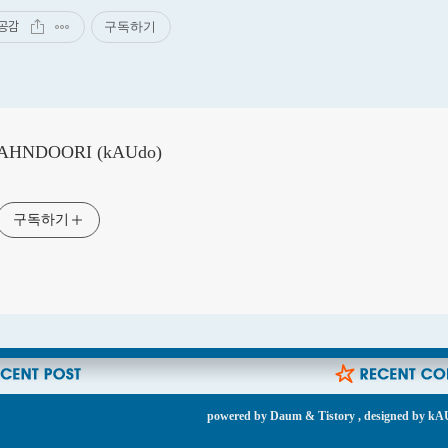
공감
구독하기
AHNDOORI (kAUdo)
구독하기
powered by
Daum
&
Tistory
, designed by
kA