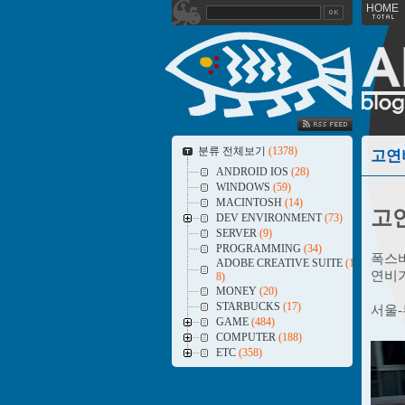
HOME
SS FEED
분류 전체보기
(1378)
고연
ANDROID IOS
(28)
WINDOWS
(59)
MACINTOSH
(14)
고연
DEV ENVIRONMENT
(73)
SERVER
(9)
PROGRAMMING
(34)
폭스바
ADOBE CREATIVE SUITE
(1
연비가
8)
MONEY
(20)
STARBUCKS
(17)
서울-
GAME
(484)
COMPUTER
(188)
ETC
(358)