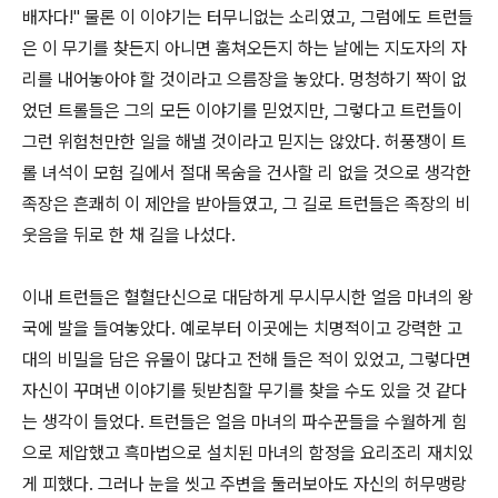
배자다!'' 물론 이 이야기는 터무니없는 소리였고, 그럼에도 트런들
은 이 무기를 찾든지 아니면 훔쳐오든지 하는 날에는 지도자의 자
리를 내어놓아야 할 것이라고 으름장을 놓았다. 멍청하기 짝이 없
었던 트롤들은 그의 모든 이야기를 믿었지만, 그렇다고 트런들이
그런 위험천만한 일을 해낼 것이라고 믿지는 않았다. 허풍쟁이 트
롤 녀석이 모험 길에서 절대 목숨을 건사할 리 없을 것으로 생각한
족장은 흔쾌히 이 제안을 받아들였고, 그 길로 트런들은 족장의 비
웃음을 뒤로 한 채 길을 나섰다.
이내 트런들은 혈혈단신으로 대담하게 무시무시한 얼음 마녀의 왕
국에 발을 들여놓았다. 예로부터 이곳에는 치명적이고 강력한 고
대의 비밀을 담은 유물이 많다고 전해 들은 적이 있었고, 그렇다면
자신이 꾸며낸 이야기를 뒷받침할 무기를 찾을 수도 있을 것 같다
는 생각이 들었다. 트런들은 얼음 마녀의 파수꾼들을 수월하게 힘
으로 제압했고 흑마법으로 설치된 마녀의 함정을 요리조리 재치있
게 피했다. 그러나 눈을 씻고 주변을 둘러보아도 자신의 허무맹랑