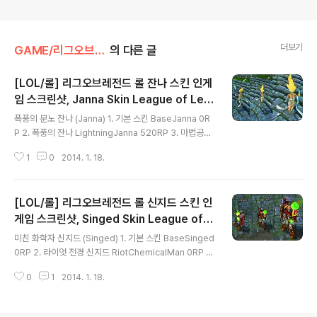
더보기
GAME/리그오브레전드,롤
의 다른 글
[LOL/롤] 리그오브레전드 롤 잔나 스킨 인게
임 스크린샷, Janna Skin League of Leg
글 내용
ends
폭풍의 분노 잔나 (Janna) 1. 기본 스킨 BaseJanna 0R
P 2. 폭풍의 잔나 LightningJanna 520RP 3. 마법공학
잔나 HextechJanna 975RP 4. 서리 여왕 잔나 Frostq
1
0
2014. 1. 18.
ueenJanna 975RP 5. 승리의 잔나 Warhero 0RP 6.
기상캐스터 잔나 JannaForecast 1820RP 세상에는 학
습을 통해 익힐 수 있는 마법만 존재하는 것이 아니다. 예컨
[LOL/롤] 리그오브레전드 롤 신지드 스킨 인
대 어떤 이들은 대자연의 원초적 힘을 발견하고 그것의 도
움으로 마법을 사용한다. 바람의 여신 잔나도 정확히 그런
게임 스크린샷, Singed Skin League of L
글 내용
종류의 마법사다. 잔나는 혼잡한 자운시의 길거리에서 고
egends
미친 화학자 신지드 (Singed) 1. 기본 스킨 BaseSinged
아로 성장했다. 거리의 삶은 그녀같이 어리고 예쁜 소녀에
0RP 2. 라이엇 전경 신지드 RiotChemicalMan 0RP 3.
게는 무척 고달프고 위험한 것이었다. 때로는 꾀를 써서, 꾀
마법공학 신지드 HextechChemicalMan 0RP 4. 서퍼
가 통하지 않을 때에..
0
1
2014. 1. 18.
신지드 SurferChemicalMan 0RP 5. 미친 과학자 신지
드 MadScientistChemicalman 0RP 6. 강화형 신지드
ExperimentChemicalman 0RP 7. 눈싸움 달인 신지드