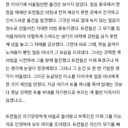
한 이야기에 어울릴만한 물건은 보이지 않았다. 얼음 왕국에서 한
참을 헤매던 트런들은 마침내 전혀 예상치 못한 곳에서 진귀하고
신비스러운 물건을 발견했다. 그것은 바로 절대 녹지 않는 얼음의
정수로 만들어진 거대한 마법 몽둥이였다. 트런들은 그 무기를 집
어들자마자 아찔하게 스며드는 냉기의 마력에 감탄을 금치 못한
채 넋을 놓고 그 자태를 감상했다. 그런데 바로 그때, 하늘 끝까지
노여움이 뻗친 얼음 마녀가 그 모습을 드러냈다. 그녀는 강력한 흑
마법을 시전하며 그를 향해 돌진했고 트런들은 이제 죽겠구나 하
는 생각에 눈앞이 깜깜해졌다. 그러나 그 순간 또 한 번 기발한 생
각이 떠올랐다. 그리곤 능글맞은 미소를 지어가며 얼음 마녀에게
한 가지 제안을 던졌다. 지금 여기서 트롤 하나를 죽여 없애는 것보
다 훗날 강력한 트롤 부대를 자기편으로 부리는 게 훨씬 이득이지
않겠냐고...
트런들은 의기양양하게 마을로 돌아왔고 부족민은 이제 그를 지도
자로 인정하며 모두 머리를 조아렸다. 트런들은 자신의 무기를 뼈