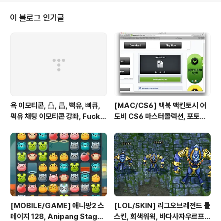
SingedSkin06 0RP 자운의 존경받는 화학자 중에서도
신지드만큼 뛰어난 실력을 보유한 이는 여태껏 없었다. 어
이 블로그 인기글
린 시절부터 물약을 만드는데 천부적인 소질을 보였던 그
는 이내 평범한 동료를 제치고 자운의 전통을 잇는 최고의
화학자로 성장했다. 신지드가 명성을 쌓아가고 있을 무렵
아..
욕 이모티콘, 凸, 昌, 뻑유, 뻐큐,
[MAC/CS6] 맥북 맥킨토시 어
퍽유 채팅 이모티콘 강좌, Fuck Y
도비 CS6 마스터콜렉션, 포토샵
ou
일러스트 인증 패치, Authentic
ation Adobe Creative Suit
e 6 Master Collection on M
ac OS X
[MOBILE/GAME] 애니팡2 스
[LOL/SKIN] 리그오브레전드 롤
테이지 128, Anipang Stage 1
스킨, 회색워윅, 바다사자우르프,