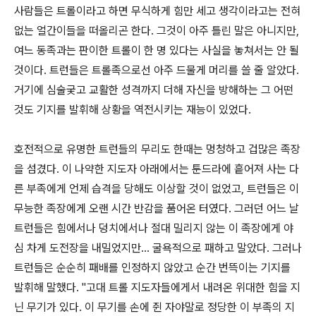
사람들은 트롤이라고 하면 무식하게 힘만 세고 생각이라고는 전혀
없는 얼간이들을 떠올리곤 한다. 그것이 아주 틀린 말은 아니지만,
여느 동족과는 판이한 트롤이 한 명 있다는 사실을 놓쳐서는 안 될
것이다. 트런들은 트롤족으로선 아주 드물게 머리를 쓸 줄 알았다.
거기에 심술궂고 교활한 성격까지 더해 자신을 방해하는 그 어떤
것도 기지를 발휘해 상황을 역전시키는 재능이 있었다.
호전적으로 유명한 트런들의 무리도 한때는 멍청하고 겁많은 족장
을 섬겼다. 이 나약한 지도자 아래에서는 툰드라에 흩어져 사는 다
른 부족에게 언제 습격을 당해도 이상할 것이 없었고, 트런들은 이
무능한 족장에게 오랜 시간 반감을 품어온 터였다. 그러던 어느 날
트런들은 힘에서나 덩치에서나 절대 밀리지 않는 이 족장에게 야
심 차게 도전장을 내밀었지만... 굴욕적으로 패하고 말았다. 그러나
트런들은 순순히 패배를 인정하지 않았고 순간 번뜩이는 기지를
발휘해 말했다. ''고대 트롤 지도자들에게서 내려온 위대한 힘을 지
닌 무기가 있다. 이 무기를 손에 쥔 자야말로 정당한 이 부족의 지