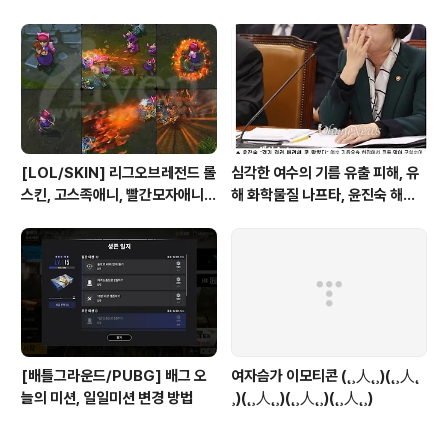
28
크고사나운워윅, 극지사냥꾼워윅,
야성의워윅, 불송곳니워윅, 하이에
나워윅 인게임 스크린샷
[LOL/SKIN] 리그오브레전드 롤
심각한 여수의 기름 유출 피해, 유
스킨, 고스족애니, 빨간모자애니,
해 화학물질 나프타, 윤진숙 해양
이상한나라의애니, 퀸카애니, 얼음
수산부 장관
불꽃애니, 티버애니, 프랑켄티버애
니, 판다애니 인게임 스크린샷
[배틀그라운드/PUBG] 배그 오
여자슴가 이모티콘 (˛¸人˛¸)(˛¸人˛
늘의 미션, 일일미션 변경 방법
¸)(˛¸人˛¸)(˛¸人˛¸)(˛¸人˛¸)