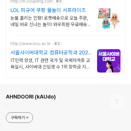
http://m.coupang.com
광고
LOL 피규어 쿠팡 물놀이 서프라이즈
눈물 흘리는 인형! 로켓배송으로 오늘 주문,
내일 바로 신나는 놀이! 와우회원 무료배송!
희귀템 랜덤발송! 쿠팡에서 나만의 LOL 피
규어 컬렉션.
http://www.iscu.ac.kr
광고
서울사이버대학교 컴퓨터공학과 2026
가을학기 신편입생
IT인력 양성, IT 관련 국가 및 국제자격증 교
육실시, 사이버대 신입생 수 1위 장학금 지급
1위, 학사 석사 박사 온라인복수학위까지
로그 정보
AHNDOORI (kAUdo)
.
구독하기