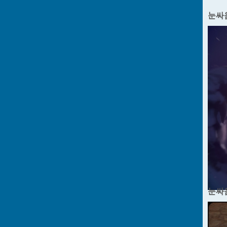
눈싸
눈싸