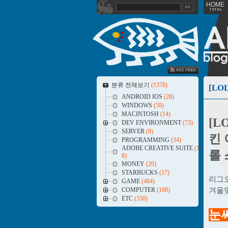
HOME
SS FEED
분류 전체보기
(1378)
ANDROID IOS
(28)
WINDOWS
(59)
MACINTOSH
(14)
[L
DEV ENVIRONMENT
(73)
SERVER
(9)
킨
PROGRAMMING
(34)
ADOBE CREATIVE SUITE
(1
롤
8)
MONEY
(20)
STARBUCKS
(17)
리그오
GAME
(484)
COMPUTER
(188)
겨울맞
ETC
(358)
눈