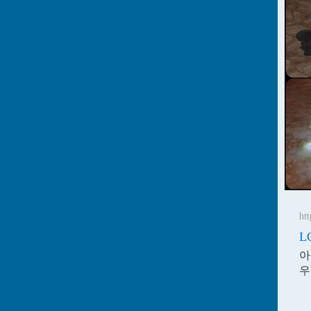
ht
L
아
우