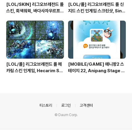
[LOL/SKIN] 리그오브레전드 롤
[LOL/롤] 리그오브레전드 롤 신
스킨, 회색워윅, 바다사자우르프,
지드 스킨 인게임 스크린샷, Sing
크고사나운워윅, 극지사냥꾼워윅,
ed Skin League of Legend
야성의워윅, 불송곳니워윅, 하이에
s
나워윅 인게임 스크린샷
[LOL/롤] 리그오브레전드 롤 헤
[MOBILE/GAME] 애니팡2 스
카림 스킨 인게임, Hecarim Ski
테이지 22, Anipang Stage 2
n League of Legends
2
의안내
티스토리
로그인
고객센터
© Daum Corp.