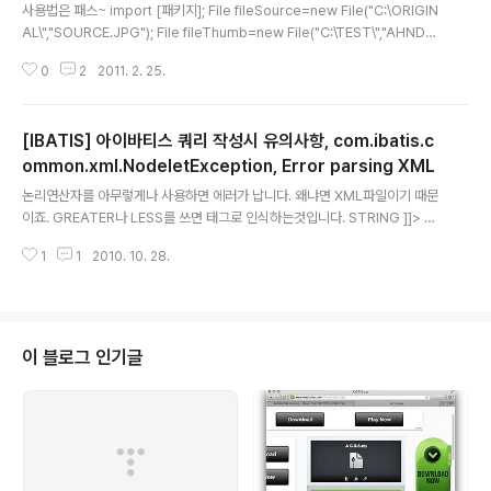
사용법은 패스~ import [패키지]; File fileSource=new File("C:\ORIGIN
AL\","SOURCE.JPG"); File fileThumb=new File("C:\TEST\","AHNDO
ORI.JPG"); ImageUtil.resizeImage(fileSource,fileThumb,128,96);
0
2
2011. 2. 25.
package [패키지]; import java.io.File; import java.io.IOException; i
mport java.awt.Image; import java.awt.image.BufferedImage; imp
ort java.awt.image.PixelGrabber; import javax.imageio.ImageIO; i
[IBATIS] 아이바티스 쿼리 작성시 유의사항, com.ibatis.c
mport javax.swing.ImageIc..
ommon.xml.NodeletException, Error parsing XML
글 내용
논리연산자를 아무렇게나 사용하면 에러가 납니다. 왜냐면 XML파일이기 때문
이죠. GREATER나 LESS를 쓰면 태그로 인식하는것입니다. STRING ]]> 으
로 쿼리 전체를 감싸도 됩니다. 이것때문에 파일이 깨지면 컴파일이 안되서 길
1
1
2010. 10. 28.
쭉한 에러를 보게됩니다. Cause: com.ibatis.common.xml.NodeletExc
eption: Error parsing XML. Cause: java.lang.RuntimeException: Er
ror parsing XPath '/sqlMapConfig/sqlMap'. Cause: com.ibatis.co
mmon.xml.NodeletException: Error parsing XML. Cause: org.xml.
sax.SAXParseException: The ..
이 블로그 인기글