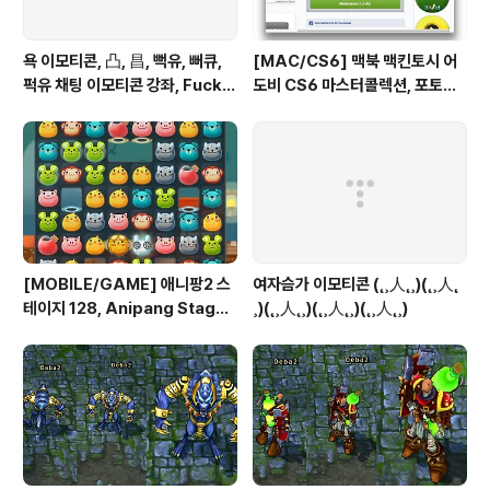
욕 이모티콘, 凸, 昌, 뻑유, 뻐큐,
[MAC/CS6] 맥북 맥킨토시 어
퍽유 채팅 이모티콘 강좌, Fuck Y
도비 CS6 마스터콜렉션, 포토샵
ou
일러스트 인증 패치, Authentic
ation Adobe Creative Suit
e 6 Master Collection on M
ac OS X
[MOBILE/GAME] 애니팡2 스
여자슴가 이모티콘 (˛¸人˛¸)(˛¸人˛
테이지 128, Anipang Stage 1
¸)(˛¸人˛¸)(˛¸人˛¸)(˛¸人˛¸)
28