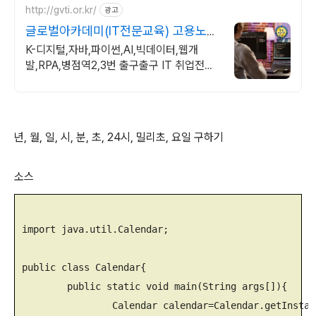
http://gvti.or.kr/
광고
글로벌아카데미(IT전문교육) 고용노동
부지정 우수훈련기관
K-디지털,자바,파이썬,AI,빅데이터,웹개
발,RPA,병점역2,3번 출구출구 IT 취업전문
교육기관
년, 월, 일, 시, 분, 초, 24시, 밀리초, 요일 구하기
소스
import java.util.Calendar;

public class Calendar{

	public static void main(String args[]){

		Calendar calendar=Calendar.getInstance( );
