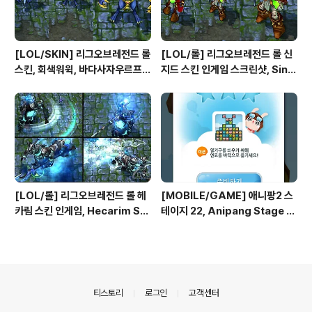
[LOL/SKIN] 리그오브레전드 롤
[LOL/롤] 리그오브레전드 롤 신
스킨, 회색워윅, 바다사자우르프,
지드 스킨 인게임 스크린샷, Sing
크고사나운워윅, 극지사냥꾼워윅,
ed Skin League of Legend
야성의워윅, 불송곳니워윅, 하이에
s
나워윅 인게임 스크린샷
[LOL/롤] 리그오브레전드 롤 헤
[MOBILE/GAME] 애니팡2 스
카림 스킨 인게임, Hecarim Ski
테이지 22, Anipang Stage 2
n League of Legends
2
의안내
티스토리
로그인
고객센터