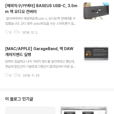
[해외직구/커넥터] BASEUS USB-C, 3.5m
m 잭 오디오 컨버터
글 내용
​ 알리바바에서 세일하길래 usb-c, 오디오잭 컨버터를 구
입했습니다. 근디 정작 usbc타입을 쓰는 스마트폰이 없어
요 ㅎㅎ;;; 박스뒷면에 제품설명이 적혀있습니다. 이 회사가
0
1
2018. 12. 2.
중국꺼긴한데 제품이 좋습니다. USB-C허브도 하나 구입
했었는데 가성비가 좋아요. ​ 실제 제품은 ​스티로폼안에 박
혀있습니다. ​USB-C타입 암/수 구멍 입니다. 3.5mm 오
[MAC/APPLE] GarageBand, 맥 DAW
디오 잭, 이어폰을 꼽을 수 있습니다.
개러지밴드 실행
글 내용
모하비 업글하고 나서 가라지 밴드를 설치하려고 했는데,
옛날에 깔은건지 기본프로그램인지 깔려있어서 바로 실행
해보았습니다. 더 많은 무료 사운드 사용 가능옜날엔 DAW
0
0
2018. 11. 29.
가 유료프로그램을 많이 썻는데,애플에선 가라지밴드가 무
료입니다. 가라지밴드의 새로운 기능 프로젝트 시작화면전
키보드 모음을 실행했습니다. 피아노로 도배된 프로젝트가
생성되었습니다.도움말도 한글로 다 나오네요.건반 연결하
기 귀찮아서 일단 종료
이 블로그 인기글