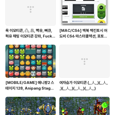
욕 이모티콘, 凸, 昌, 뻑유, 뻐큐,
[MAC/CS6] 맥북 맥킨토시 어
퍽유 채팅 이모티콘 강좌, Fuck Y
도비 CS6 마스터콜렉션, 포토샵
ou
일러스트 인증 패치, Authentic
ation Adobe Creative Suit
e 6 Master Collection on M
ac OS X
[MOBILE/GAME] 애니팡2 스
여자슴가 이모티콘 (˛¸人˛¸)(˛¸人˛
테이지 128, Anipang Stage 1
¸)(˛¸人˛¸)(˛¸人˛¸)(˛¸人˛¸)
28