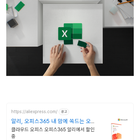
https://aliexpress.com/
광고
알리, 오피스365 내 맘에 쏙드는 오늘
의 특가
클라우드 오피스 오피스365 알리에서 할인
중