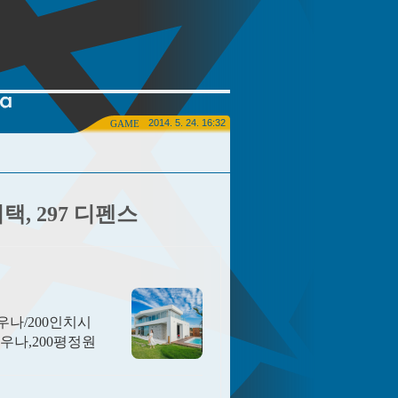
2014. 5. 24. 16:32
GAME
어택, 297 디펜스
나/200인치시
사우나,200평정원