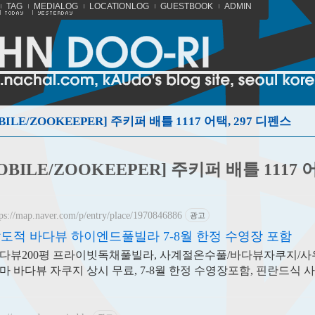
TAG
MEDIALOG
LOCATIONLOG
GUESTBOOK
ADMIN
BILE/ZOOKEEPER] 주키퍼 배틀 1117 어택, 297 디펜스
OBILE/ZOOKEEPER] 주키퍼 배틀 1117 
tps://map.naver.com/p/entry/place/1970846886
광고
도적 바다뷰 하이엔드풀빌라 7-8월 한정 수영장 포함
다뷰200평 프라이빗독채풀빌라, 사계절온수풀/바다뷰자쿠지/사우
마 바다뷰 자쿠지 상시 무료, 7-8월 한정 수영장포함, 핀란드식 