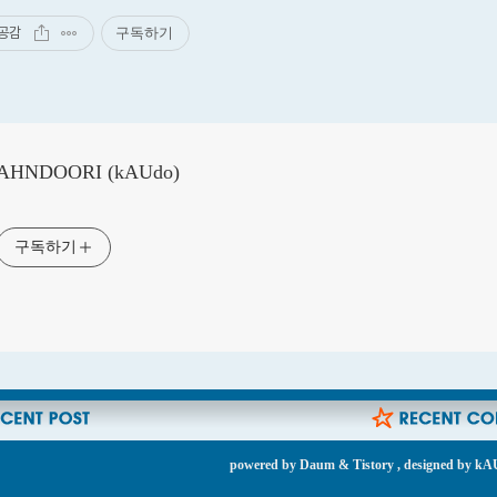
공감
구독하기
AHNDOORI (kAUdo)
구독하기
powered by
Daum
&
Tistory
, designed by
kA