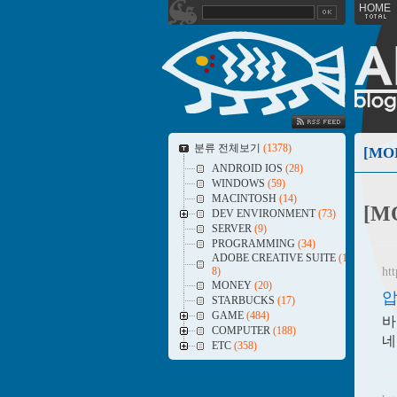
HOME
SS FEED
분류 전체보기
(1378)
[MO
ANDROID IOS
(28)
WINDOWS
(59)
MACINTOSH
(14)
[M
DEV ENVIRONMENT
(73)
SERVER
(9)
PROGRAMMING
(34)
ADOBE CREATIVE SUITE
(1
ht
8)
MONEY
(20)
압
STARBUCKS
(17)
GAME
(484)
바
COMPUTER
(188)
네
ETC
(358)