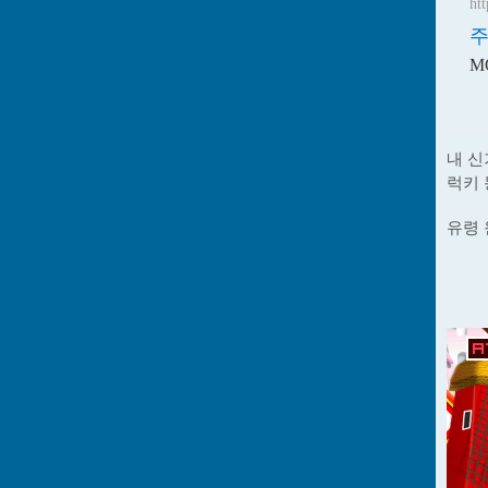
ht
주
M
내 신
럭키 
유령 