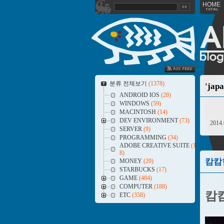
HOME
SS FEED
분류 전체보기
(1378)
'ja
ANDROID IOS
(28)
WINDOWS
(59)
MACINTOSH
(14)
DEV ENVIRONMENT
(73)
2014.
SERVER
(9)
PROGRAMMING
(34)
ADOBE CREATIVE SUITE
(1
8)
캄캄한 
MONEY
(20)
STARBUCKS
(17)
GAME
(484)
COMPUTER
(188)
캄캄
ETC
(358)