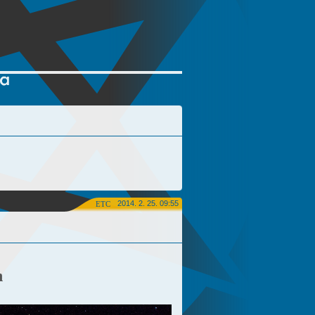
2014. 2. 25. 09:55
ETC
n